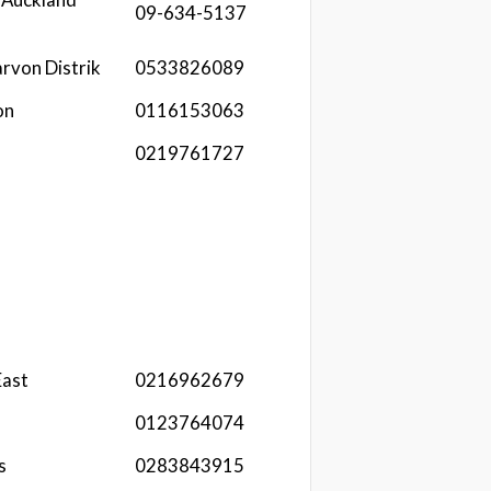
09-634-5137
rvon Distrik
0533826089
on
0116153063
0219761727
East
0216962679
0123764074
s
0283843915