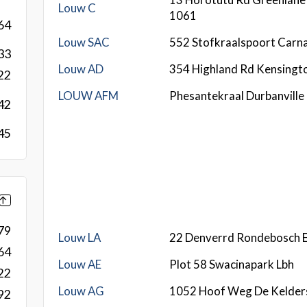
Louw C
1061
64
Louw SAC
552 Stofkraalspoort Carna
33
Louw AD
354 Highland Rd Kensingt
22
LOUW AFM
Phesantekraal Durbanville
42
45
79
Louw LA
22 Denverrd Rondebosch 
64
Louw AE
Plot 58 Swacinapark Lbh
22
Louw AG
1052 Hoof Weg De Kelder
92